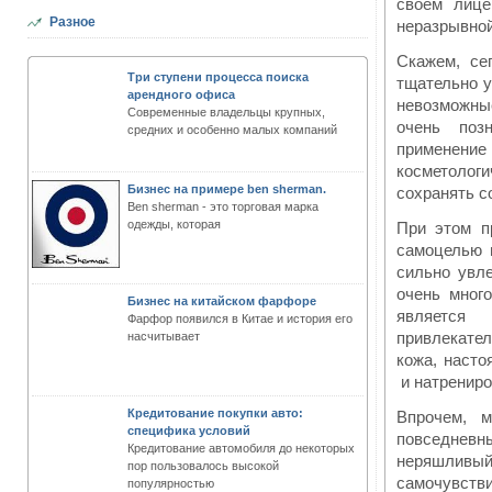
своём лице
Разное
неразрывной
Скажем, се
Три ступени процесса поиска
тщательно у
арендного офиса
невозможны
Современные владельцы крупных,
очень поз
средних и особенно малых компаний
применени
косметолог
Бизнес на примере ben sherman.
сохранять с
Ben sherman - это торговая марка
одежды, которая
При этом п
самоцелью 
сильно увл
очень мног
Бизнес на китайском фарфоре
является
Фарфор появился в Китае и история его
привлекате
насчитывает
кожа, наст
и натрениро
Кредитование покупки авто:
Впрочем, м
специфика условий
повседневны
Кредитование автомобиля до некоторых
неряшливый
пор пользовалось высокой
самочувстви
популярностью