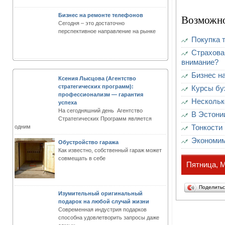
Бизнес на ремонте телефонов
Возможно
Сегодня – это достаточно
перспективное направление на рынке
Покупка 
Страхова
внимание?
Бизнес на
Ксения Лысцова (Агентство
стратегических программ):
Курсы бу
профессионализм — гарантия
Нескольк
успеха
На сегодняшний день Агентство
В Эстони
Стратегических Программ является
Тонкости
одним
Экономим
Обустройство гаража
Как известно, собственный гараж может
совмещать в себе
Пятница, М
Поделить
Изумительный оригинальный
подарок на любой случай жизни
Современная индустрия подарков
способна удовлетворить запросы даже