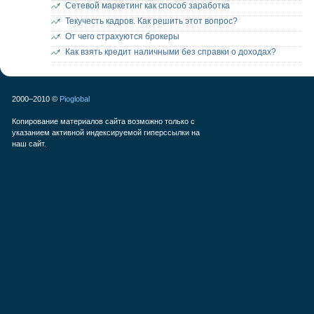
Сетевой маркетинг как способ заработка
Текучесть кадров. Как решить этот вопрос?
От чего страхуются брокеры
Как взять кредит наличными без справки о доходах?
2000–2010 ©
Pioglobal
Копирование материалов сайта возможно только с
указанием активной индексируемой гиперссылки на
наш сайт.