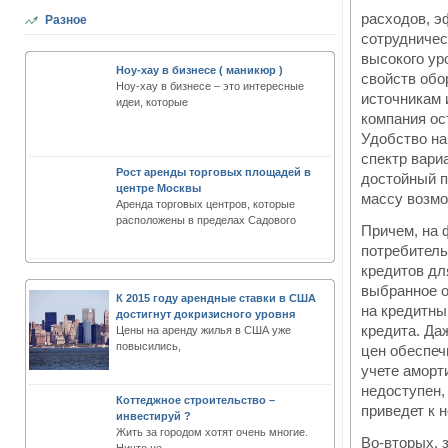
расходов, э
Разное
сотрудничес
высокого ур
Ноу-хау в бизнесе ( маникюр )
свойств обо
Ноу-хау в бизнесе – это интересные
источникам
идеи, которые
компания ост
Удобство на
спектр вари
Рост аренды торговых площадей в
достойный п
центре Москвы
массу возмо
Аренда торговых центров, которые
расположены в пределах Садового
Причем, на 
потребитель
кредитов дл
выбранное о
К 2015 году арендные ставки в США
на кредитны
достигнут докризисного уровня
кредита. Да
Цены на аренду жилья в США уже
повысились,
цен обеспечи
учете аморт
недоступен, 
Коттеджное строительство –
приведет к 
инвестируй ?
Жить за городом хотят очень многие.
Во-вторых, 