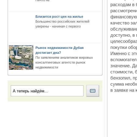
Ничто не
расходам в 
рассмотрени
финансовую 
Близится рост цен на жилье
Большинство российских жителей
качество за
уверены - начиная с первого
обслуживани
доступно, в
целесообраз
покупки обо
Рынок недвижимости Дубая
достигает дна?
Именно с эт
По заявлениям аналитиков мировых
вспомогател
консалтинговых агентств рынок
значение. Д
недвижимости
стоимости, 
бензопил, п
сумма необх
в заявке на 