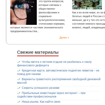
это группа вопросов,
которые связаны с
общественно-
философскими и
Как и во всем мире, из-за
социально-
богатых людей в России с
культурологическими,
меньше, да и у тех кто ос
этическими нормами,
состояния немного прохуд
которые являются частями экономического
момент, людей, владеющи
предпринимательства...
Далее »
Свежие материалы
Чтобы мечта о летнем отдыхе не разбилась о скалу
финансового дефицита
Кредитная карта: автоматическое поднятие лимитов – не
повод для паники
Варианты грамотного распоряжения свободной денежной
массой
Секреты успешного резюме
Прибыльные инвестиции через интернет – при
содействии профессионалов
Ниша рынка. Как найти свою.