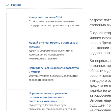
Разное
Кредитная система США
разрезе пот
США можно считать единственным
степенью вы
государством, которое смогло укрепить
С одной сто
многих случ
нового брен
Новый бизнес: мебель с эффектом
массажа
повышении т
Удивить современного покупателя
подарочных 
кажется делом совершенно
невозможным, однако,
Во-первых, 
сезонных пр
Психологические аспекты богатства
области с д
и успеха
рассчитыват
Факторы успеха в любом мероприятии –
твердость решения,
выгодного о
кредита не 
тарифа на д
Неравнозначность рычагов
автомобилем
оптимизации финансового
Выбрав наде
состояния компании
будущее: пр
Существует 2 ключевых пути
оптимизации финансового состояния
не относящи