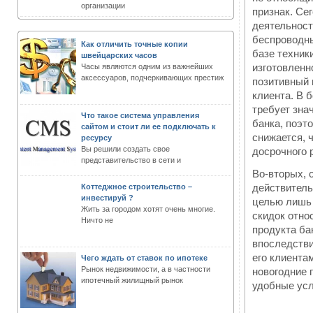
организации
признак. Се
деятельност
беспроводны
Как отличить точные копии
базе техник
швейцарских часов
изготовленн
Часы являются одним из важнейших
аксессуаров, подчеркивающих престиж
позитивный 
клиента. В 
требует зна
Что такое система управления
банка, поэт
сайтом и стоит ли ее подключать к
снижается, 
ресурсу
Вы решили создать свое
досрочного 
представительство в сети и
Во-вторых, 
действитель
Коттеджное строительство –
инвестируй ?
целью лишь 
Жить за городом хотят очень многие.
скидок отно
Ничто не
продукта ба
впоследстви
его клиента
Чего ждать от ставок по ипотеке
Рынок недвижимости, а в частности
новогодние 
ипотечный жилищный рынок
удобные усл