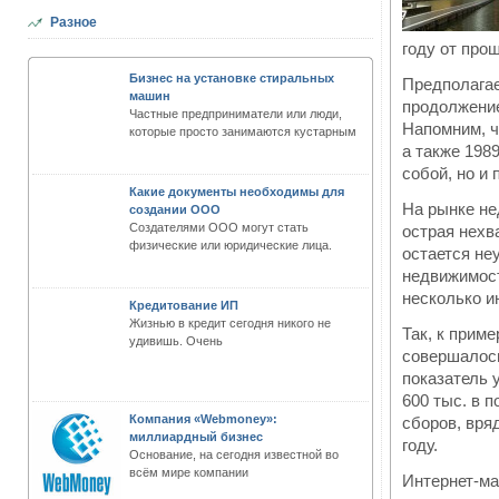
Разное
году от про
Бизнес на установке стиральных
Предполагае
машин
продолжение
Частные предприниматели или люди,
Напомним, ч
которые просто занимаются кустарным
а также 198
собой, но и
Какие документы необходимы для
На рынке не
создании OOO
Создателями ООО могут стать
острая нехв
физические или юридические лица.
остается не
недвижимост
несколько и
Кредитование ИП
Жизнью в кредит сегодня никого не
Так, к прим
удивишь. Очень
совершалось
показатель 
600 тыс. в 
Компания «Webmoney»:
сборов, вря
миллиардный бизнес
году.
Основание, на сегодня известной во
всём мире компании
Интернет-ма