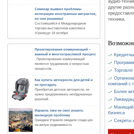
аудио-техни
другие разл
Семинар выявил проблемы
предоставля
интеграции иностранных мигрантов,
техники.
но они решаемы!
Состоявшийся в Международном
торгово-выставочном комплексе
«Гринвуд» 18 октября
Возможно
Проектирование коммуникаций –
Кредитны
важный и многоотраслевой процесс
. Проектирование коммуникаций
Программ
является трудоемким и непростым
процессом,
Торговля
Организа
Как купить автокресло для детей и
компаний с 
не прогадать
Приобретая детское автокресло, не
Более ак
нужно предпринимать необдуманных
Ликвидац
решений.
Манящий 
Израиль таки не смог решить
бизнеса
жилищную проблему
Cекреты 
Граждане Израиля ожидали спада цен
на жилую недвижимость