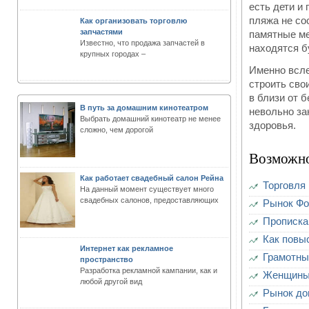
есть дети и
пляжа не со
Как организовать торговлю
запчастями
памятные ме
Известно, что продажа запчастей в
находятся б
крупных городах –
Именно всле
строить сво
в близи от 
В путь за домашним кинотеатром
невольно за
Выбрать домашний кинотеатр не менее
здоровья.
сложно, чем дорогой
Возможно
Как работает свадебный салон Рейна
Торговля
На данный момент существует много
свадебных салонов, предоставляющих
Рынок Фо
Прописка
Как повы
Интернет как рекламное
Грамотны
пространство
Разработка рекламной кампании, как и
Женщины 
любой другой вид
Рынок до