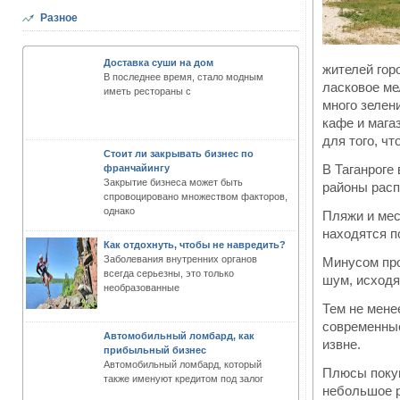
Разное
Доставка суши на дом
жителей гор
В последнее время, стало модным
ласковое ме
иметь рестораны с
много зелен
кафе и мага
для того, ч
Стоит ли закрывать бизнес по
В Таганроге 
франчайингу
Закрытие бизнеса может быть
районы расп
спровоцировано множеством факторов,
однако
Пляжи и мес
находятся п
Как отдохнуть, чтобы не навредить?
Заболевания внутренних органов
Минусом про
всегда серьезны, это только
шум, исходя
необразованные
Тем не мене
современные
Автомобильный ломбард, как
извне.
прибыльный бизнес
Автомобильный ломбард, который
Плюсы покуп
также именуют кредитом под залог
небольшое р